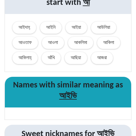
আ
start with
আইদাহ্
আইনি
আইয়া
আউলিয়া
আওতাফ
আওলা
আকলিমা
আকিলা
আকিলাহ্
আঁখি
আছিয়া
আজরা
Names with similar
meaning
as
আইভি
আইভি
Sweet nicknames for