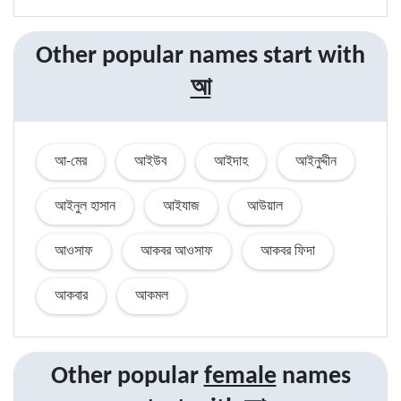
Other popular names start with
আ
আ-মের
আইউব
আইদাহ
আইনুদ্দীন
আইনুল হাসান
আইযাজ
আউয়াল
আওসাফ
আকবর আওসাফ
আকবর ফিদা
আকবার
আকমল
Other popular
female
names