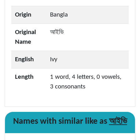
Origin
Bangla
Original
আইভি
Name
English
Ivy
Length
1 word, 4 letters, 0 vowels,
3 consonants
আইভি
Names with similar like as