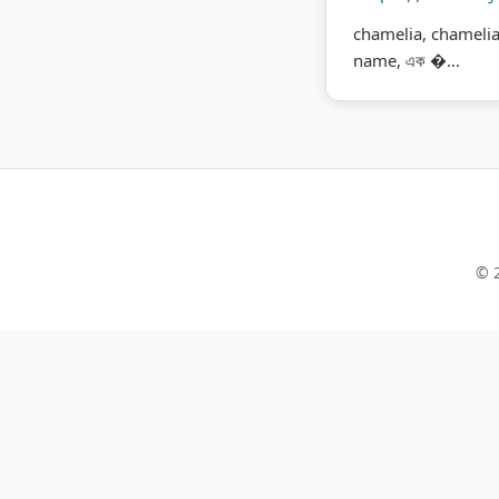
chamelia, chamelia na
name, এক �...
© 2