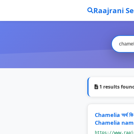
Raajrani S
1 results foun
Chamelia অর্থ কি
Chamelia name
https://www.raaj