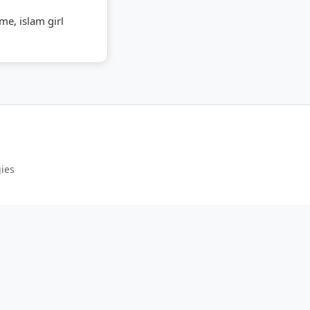
ame, islam girl
gies