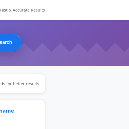
Fast & Accurate Results
earch
ds for better results
la name