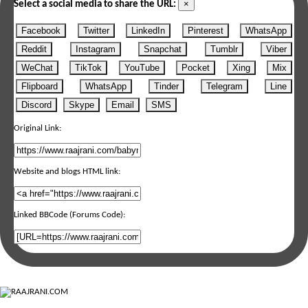
×
Select a social media to share the URL:
Facebook
Twitter
LinkedIn
Pinterest
WhatsApp
Reddit
Instagram
Snapchat
Tumblr
Viber
WeChat
TikTok
YouTube
Pocket
Xing
Mix
Flipboard
WhatsApp
Tinder
Telegram
Line
Discord
Skype
Email
SMS
Original Link:
Website and blogs HTML link:
Linked BBCode (Forums Code):