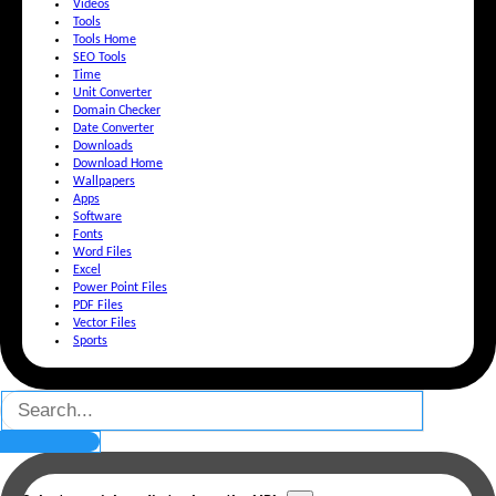
Videos
Tools
Tools Home
SEO Tools
Time
Unit Converter
Domain Checker
Date Converter
Downloads
Download Home
Wallpapers
Apps
Software
Fonts
Word Files
Excel
Power Point Files
PDF Files
Vector Files
Sports