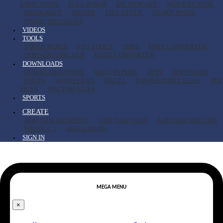
EDUCATION
FULL-FORM
DICTIONARY
AGRICULTURE
INSURANCE
RECIPE
LIFE STYLE
STORY-POEM
SHORT MESSAGES
VIDEOS
TOOLS
TOOLS HOME
SEO TOOLS
TIME
UNIT CONVERTER
DOMAIN CHECKER
DATE CONVERTER
DOWNLOADS
DOWNLOAD HOME
WALLPAPERS
APPS
SOFTWARE
FONTS
WORD FILES
EXCEL
POWER POINT FILES
PDF
FILES
VECTOR FILES
SPORTS
CREATE
ADD NEW BUSINESS
ADD NEW POST
ADD NEW DOCTOR
WRITE CV
MEGA MENU
SIGN IN
MEGA MENU
×