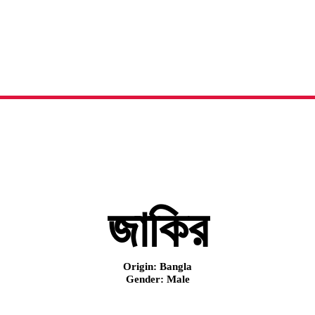
জাকির
নামের অর্থ, অরিজিন এবং বিস্তারিত
জাকির
Origin: Bangla
Gender: Male