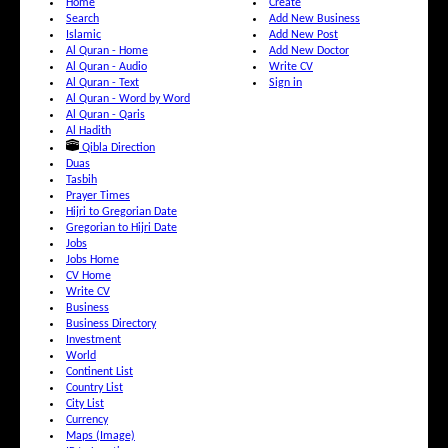
Home
Create
Search
Add New Business
Islamic
Add New Post
Al Quran - Home
Add New Doctor
Al Quran - Audio
Write CV
Al Quran - Text
Sign in
Al Quran - Word by Word
Al Quran - Qaris
Al Hadith
Qibla Direction
Duas
Tasbih
Prayer Times
Hijri to Gregorian Date
Gregorian to Hijri Date
Jobs
Jobs Home
CV Home
Write CV
Business
Business Directory
Investment
World
Continent List
Country List
City List
Currency
Maps (Image)