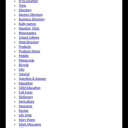
IP to Location
Time
Directory
Doctors Directory
Business Directory
Baby names
Hospital, Clinic
Newspapers
School College
Web Directory
Products
Products Home
Mobile
Motorcycle
Bicycle
Info
Tutorial
Question & Answer
Education
Child Education
Full-Form
Dictionary
Agriculture
Insurance
Recipe
Life Style
Story-Poem
Short Messages