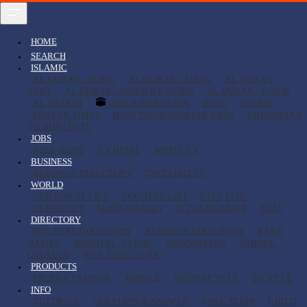
HOME
SEARCH
ISLAMIC
AL QURAN - HOME
AL QURAN - AUDIO
AL QURAN -
TEXT
AL QURAN - WORD BY WORD
AL QURAN - QARIS
AL HADITH
QIBLA DIRECTION
DUAS
TASBIH
PRAYER TIMES
HIJRI TO GREGORIAN DATE
GREGORIAN
TO HIJRI DATE
JOBS
JOBS HOME
CV HOME
WRITE CV
BUSINESS
BUSINESS DIRECTORY
INVESTMENT
WORLD
CONTINENT LIST
COUNTRY LIST
CITY LIST
CURRENCY
MAPS (IMAGE)
IP TO LOCATION
TIME
DIRECTORY
DOCTORS DIRECTORY
BUSINESS DIRECTORY
BABY
NAMES
HOSPITAL, CLINIC
NEWSPAPERS
SCHOOL
COLLEGE
WEB DIRECTORY
PRODUCTS
PRODUCTS HOME
MOBILE
MOTORCYCLE
BICYCLE
INFO
TUTORIAL
QUESTION & ANSWER
EDUCATION
CHILD