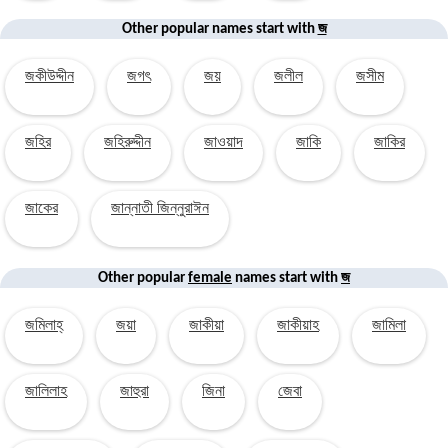
জ
Other popular names start with
জকীউদ্দীন
জগৎ
জয়
জলীল
জসীম
জহির
জহিরুদ্দীন
জাওয়াদ
জাকি
জাকির
জাকের
জান্নাতী জিন্নুরাঈন
জ
Other popular
female
names start with
জমিলাহ্
জয়া
জাকীয়া
জাকীয়াহ
জামিলা
জালিলাহ
জাহুরা
জিনা
জেবা